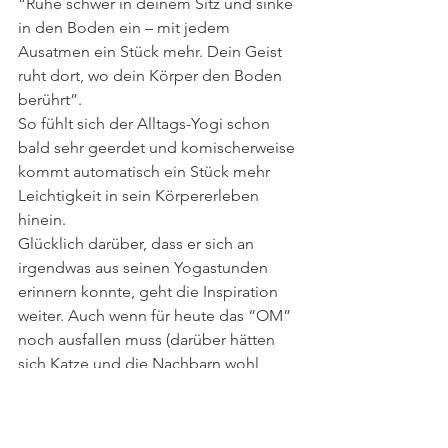
“Ruhe schwer in deinem Sitz und sinke 
in den Boden ein – mit jedem 
Ausatmen ein Stück mehr. Dein Geist 
ruht dort, wo dein Körper den Boden 
berührt”.
So fühlt sich der Alltags-Yogi schon 
bald sehr geerdet und komischerweise 
kommt automatisch ein Stück mehr 
Leichtigkeit in sein Körpererleben 
hinein.
Glücklich darüber, dass er sich an 
irgendwas aus seinen Yogastunden 
erinnern konnte, geht die Inspiration 
weiter. Auch wenn für heute das “OM” 
noch ausfallen muss (darüber hätten 
sich Katze und die Nachbarn wohl 
doch sehr gewundert) rollt der 
entschlossene Yogi auf alle Viere und 
bewegt seine Wirbelsäule. Erst 