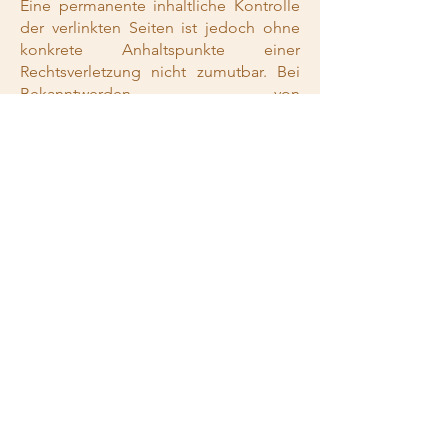
Eine permanente inhaltliche Kontrolle
der verlinkten Seiten ist jedoch ohne
konkrete Anhaltspunkte einer
Rechtsverletzung nicht zumutbar. Bei
Bekanntwerden von
Rechtsverletzungen werden wir
derartige Links umgehend entfernen.
Urheberrecht
Die durch die Seitenbetreiber
erstellten Inhalte und Werke auf diesen
Seiten unterliegen dem deutschen
Urheberrecht. Die Vervielfältigung,
Bearbeitung, Verbreitung und jede Art
der Verwertung außerhalb der Grenzen
des Urheberrechtes bedürfen der
schriftlichen Zustimmung des
jeweiligen Autors bzw. Erstellers.
Downloads und Kopien dieser Seite
sind nur für den privaten, nicht
kommerziellen Gebrauch gestattet.