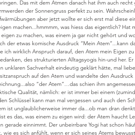
ringen. Das mit dem Atmen danach hat ihm auch recht g
mwerden der Sonnengruss perfekt zu sein. Wahrscheinli
wärmübungen aber jetzt wollte er sich erst mal diese ein
gen machen...hmmmm, was hiess das eigentlich? Hat m
u eigen zu machen, was einem ja gar nicht gehört und wo
ch der etwas komische Ausdruck “Mein Atem”...kann d
e ich wirklich Anspruch darauf, den Atem mein Eigen z
danken, des strukturierten Alltagsyogis hin-und her. Er 
en unklaren Sachverhalt eindeutig geklärt hätte, mal lieb
tzanspruch auf den Atem und wandelte den Ausdruck g
eichnung...also “der Atem”…das schien ihm angemesse
ktische Qualität, nämlich: er ist immer bei einem (zumin
.den Schlüssel kann man mal vergessen und auch den Schl
em ist unglaublicherweise immer da...ob man dran denkt
t ist es das, was einem zu eigen wird: der Atem haucht Le
an gerade einnimmt. Der unbeirrbare Yogi hat schon häu
 wie es sich anfühlt, wenn er sich seines Atems bewusst 