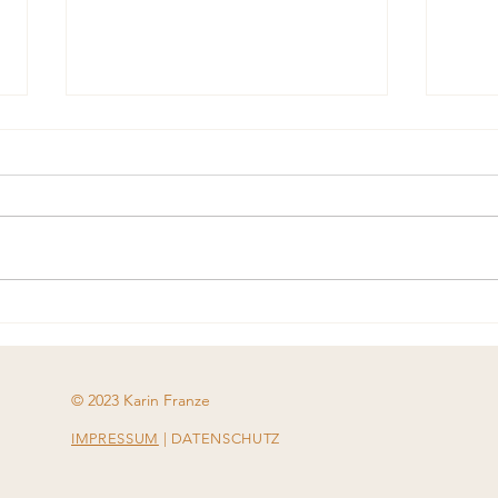
Warum "Schnellheilungen"
Was 
nicht funktionieren
ande
© 2023 Karin Franze
IMPRESSUM
| DATENSCHUTZ