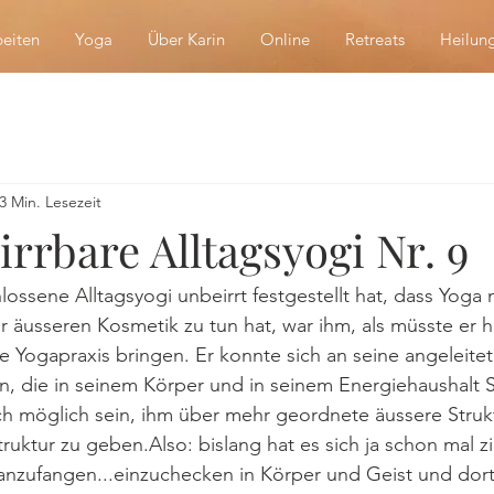
eiten
Yoga
Über Karin
Online
Retreats
Heilun
3 Min. Lesezeit
rrbare Alltagsyogi Nr. 9
ssene Alltagsyogi unbeirrt festgestellt hat, dass Yoga 
er äusseren Kosmetik zu tun hat, war ihm, als müsste er 
ne Yogapraxis bringen. Er konnte sich an seine angeleite
n, die in seinem Körper und in seinem Energiehaushalt 
ch möglich sein, ihm über mehr geordnete äussere Struk
ruktur zu geben.Also: bislang hat es sich ja schon mal z
 anzufangen...einzuchecken in Körper und Geist und dort