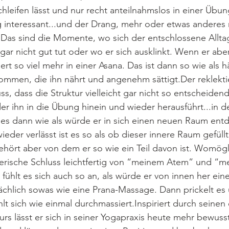
leifen lässt und nur recht anteilnahmslos in einer Übung
g interessant...und der Drang, mehr oder etwas anderes
 Das sind die Momente, wo sich der entschlossene Alltag
ar nicht gut tut oder wo er sich ausklinkt. Wenn er ab
ert so viel mehr in einer Asana. Das ist dann so wie als h
ommen, die ihn nährt und angenehm sättigt.Der reklekti
, dass die Struktur vielleicht gar nicht so entscheidend
er ihn in die Übung hinein und wieder herausführt...in
st es dann wie als würde er in sich einen neuen Raum en
der verlässt ist es so als ob dieser innere Raum gefüllt 
ehört aber von dem er so wie ein Teil davon ist. Womög
ügerische Schluss leichtfertig von “meinem Atem” und “
ühlt es sich auch so an, als würde er von innen her ei
chlich sowas wie eine Prana-Massage. Dann prickelt es 
t sich wie einmal durchmassiert.Inspiriert durch seinen
rs lässt er sich in seiner Yogapraxis heute mehr bewuss