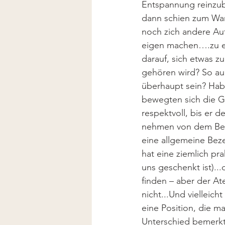
Entspannung reinzub
dann schien zum War
noch zich andere Auf
eigen machen….zu ei
darauf, sich etwas z
gehören wird? So au
überhaupt sein? Hab
bewegten sich die Ge
respektvoll, bis er d
nehmen von dem Besi
eine allgemeine Bez
hat eine ziemlich pra
uns geschenkt ist)..
finden – aber der At
nicht...Und vielleich
eine Position, die m
Unterschied bemerkt,