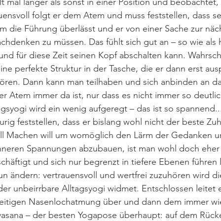
lt mal länger als sonst in einer Position und beobachtet,
uensvoll folgt er dem Atem und muss feststellen, dass s
 die Führung überlässt und er von einer Sache zur näch
chdenken zu müssen. Das fühlt sich gut an – so wie als h
 und für diese Zeit seinen Kopf abschalten kann. Wahrsche
ine perfekte Struktur in der Tasche, die er dann erst au
hören. Dann kann man teilhaben und sich anbinden an da
er Atem immer da ist, nur dass es nicht immer so deutlich
agsyogi wird ein wenig aufgeregt – das ist so spannend..
aurig feststellen, dass er bislang wohl nicht der beste Z
ll Machen will um womöglich den Lärm der Gedanken u
nneren Spannungen abzubauen, ist man wohl doch eher m
chäftigt und sich nur begrenzt in tiefere Ebenen führen 
un ändern: vertrauensvoll und wertfrei zuzuhören wird di
 der unbeirrbare Alltagsyogi widmet. Entschlossen leitet 
seitigen Nasenlochatmung über und dann dem immer wi
sana – der besten Yogapose überhaupt: auf dem Rücke