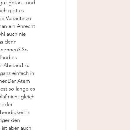
ut getan...und 
ch gibt es 
e Variante zu 
an ein Anrecht 
hl auch nie 
as denn 
u nennen? So 
fand es 
er Abstand zu 
anz einfach in 
ner.Der Atem 
dest so lange es 
af nicht gleich 
 oder 
bendigkeit in 
figer den 
ist aber auch, 