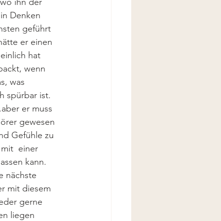
 wo ihn der 
ein Denken 
sten geführt 
ätte er einen 
inlich hat 
spackt, wenn 
s, was 
 spürbar ist. 
.aber er muss 
uhörer gewesen 
nd Gefühle zu 
it  einer 
lassen kann. 
e nächste 
er mit diesem 
eder gerne 
n liegen 