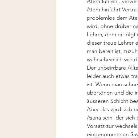
Atem führen...verwei
Atem hinführt.Vertra
problemlos dem Atem
wird, ohne drüber na
Lehrer, dem er folgt
dieser treue Lehrer e
man bereit ist, zuzu
wahrscheinlich wie d
Der unbeirrbare Allt
leider auch etwas tr
ist. Wenn man schne
übertönen und die i
äusseren Schicht bes
Aber das wird sich n
Asana sein, der sich
Vorsatz zur wechsel
eingenommenen Sava