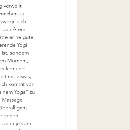
 verweilt. 
 machen zu 
syogi leicht 
er den Atem 
ätte er ne gute 
erende Yogi 
 ist, sondern 
 dem Moment, 
tdecken und 
ist mit etwas, 
lich kommt von 
meinem Yoga” zu 
ne Massage 
überall ganz 
 eigenen 
t denn je vom 