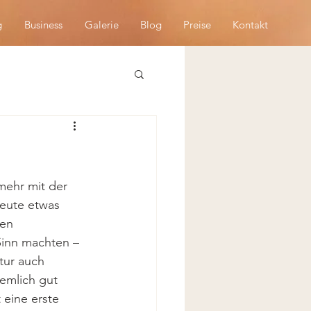
g
Business
Galerie
Blog
Preise
Kontakt
mehr mit der 
heute etwas 
ten 
Sinn machten – 
tur auch 
iemlich gut 
 eine erste 